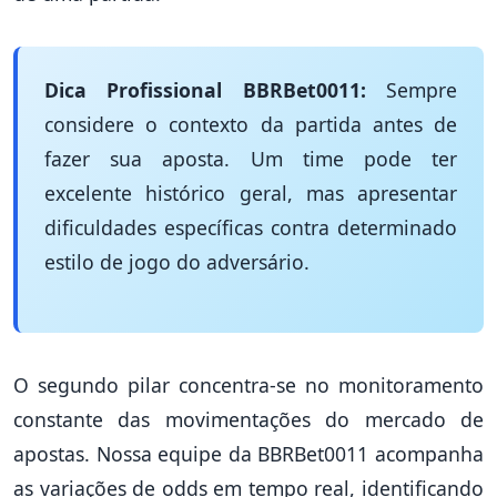
Dica Profissional BBRBet0011:
Sempre
considere o contexto da partida antes de
fazer sua aposta. Um time pode ter
excelente histórico geral, mas apresentar
dificuldades específicas contra determinado
estilo de jogo do adversário.
O segundo pilar concentra-se no monitoramento
constante das movimentações do mercado de
apostas. Nossa equipe da BBRBet0011 acompanha
as variações de odds em tempo real, identificando