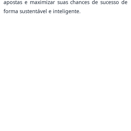
apostas e maximizar suas chances de sucesso de
forma sustentável e inteligente.