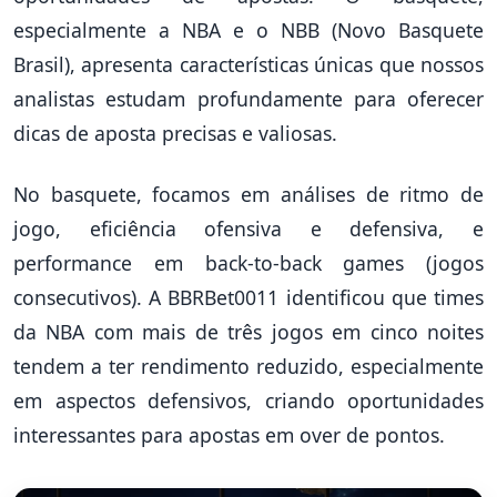
especialmente a NBA e o NBB (Novo Basquete
Brasil), apresenta características únicas que nossos
analistas estudam profundamente para oferecer
dicas de aposta precisas e valiosas.
No basquete, focamos em análises de ritmo de
jogo, eficiência ofensiva e defensiva, e
performance em back-to-back games (jogos
consecutivos). A BBRBet0011 identificou que times
da NBA com mais de três jogos em cinco noites
tendem a ter rendimento reduzido, especialmente
em aspectos defensivos, criando oportunidades
interessantes para apostas em over de pontos.