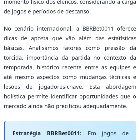
momento físico dos elencos, considerando a carga
de jogos e períodos de descanso.
No cenário internacional, a BBRBet0011 oferece
dicas de aposta que vão além das estatísticas
básicas. Analisamos fatores como pressão da
torcida, importância da partida no contexto da
temporada, histórico recente entre as equipes e
até mesmo aspectos como mudanças técnicas e
lesões de jogadores-chave. Esta abordagem
holística permite identificar oportunidades que o
mercado ainda não precificou adequadamente.
Estratégia BBRBet0011:
Em jogos de