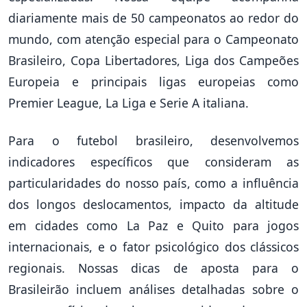
diariamente mais de 50 campeonatos ao redor do
mundo, com atenção especial para o Campeonato
Brasileiro, Copa Libertadores, Liga dos Campeões
Europeia e principais ligas europeias como
Premier League, La Liga e Serie A italiana.
Para o futebol brasileiro, desenvolvemos
indicadores específicos que consideram as
particularidades do nosso país, como a influência
dos longos deslocamentos, impacto da altitude
em cidades como La Paz e Quito para jogos
internacionais, e o fator psicológico dos clássicos
regionais. Nossas dicas de aposta para o
Brasileirão incluem análises detalhadas sobre o