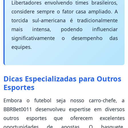
Libertadores envolvendo times brasileiros,
considere sempre o fator casa ampliado. A
torcida sul-americana é tradicionalmente
mais intensa, podendo influenciar
significativamente o desempenho das
equipes.
Dicas Especializadas para Outros
Esportes
Embora o futebol seja nosso carro-chefe, a
BBRBet0011 desenvolveu expertise em diversos
outros esportes que oferecem excelentes
oportunidades de apostas. O basquete,