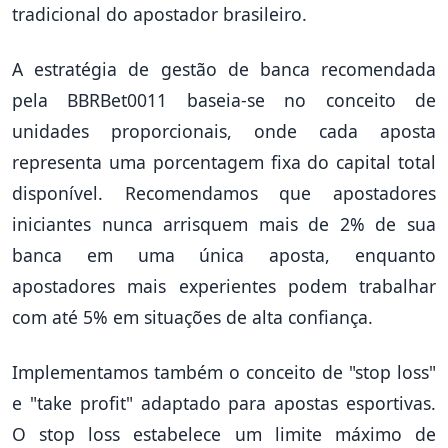
tradicional do apostador brasileiro.
A estratégia de gestão de banca recomendada
pela BBRBet0011 baseia-se no conceito de
unidades proporcionais, onde cada aposta
representa uma porcentagem fixa do capital total
disponível. Recomendamos que apostadores
iniciantes nunca arrisquem mais de 2% de sua
banca em uma única aposta, enquanto
apostadores mais experientes podem trabalhar
com até 5% em situações de alta confiança.
Implementamos também o conceito de "stop loss"
e "take profit" adaptado para apostas esportivas.
O stop loss estabelece um limite máximo de