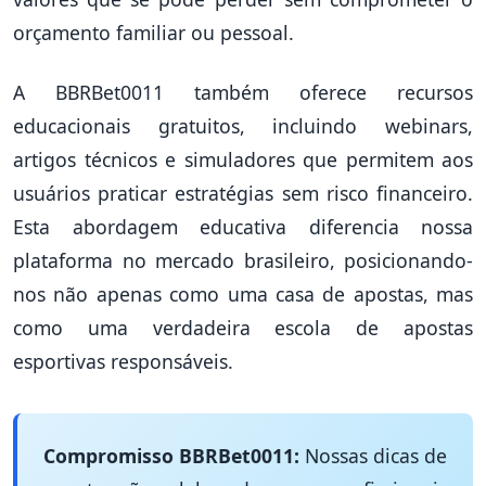
orçamento familiar ou pessoal.
A BBRBet0011 também oferece recursos
educacionais gratuitos, incluindo webinars,
artigos técnicos e simuladores que permitem aos
usuários praticar estratégias sem risco financeiro.
Esta abordagem educativa diferencia nossa
plataforma no mercado brasileiro, posicionando-
nos não apenas como uma casa de apostas, mas
como uma verdadeira escola de apostas
esportivas responsáveis.
Compromisso BBRBet0011:
Nossas dicas de