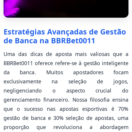
Estratégias Avançadas de Gestão
de Banca na BBRBet0011
Uma das dicas de aposta mais valiosas que a
BBRBet0011 oferece refere-se à gestão inteligente
da banca. Muitos apostadores focam
exclusivamente na seleção de jogos,
negligenciando o aspecto crucial do
gerenciamento financeiro. Nossa filosofia ensina
que o sucesso nas apostas esportivas é 70%
gestão de banca e 30% seleção de apostas, uma
proporção que revoluciona a abordagem