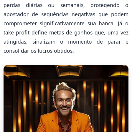
perdas diárias ou semanais, protegendo o
apostador de sequências negativas que podem
comprometer significativamente sua banca. Já o
take profit define metas de ganhos que, uma vez
atingidas, sinalizam o momento de parar e
consolidar os lucros obtidos.