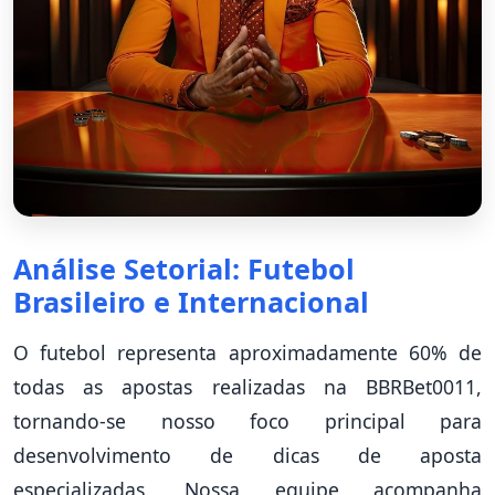
Análise Setorial: Futebol
Brasileiro e Internacional
O futebol representa aproximadamente 60% de
todas as apostas realizadas na BBRBet0011,
tornando-se nosso foco principal para
desenvolvimento de dicas de aposta
especializadas. Nossa equipe acompanha